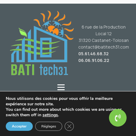
6 rue de la Production
Local 12
31320 Castanet-Tolosan
contact@batitech31.com
05.61.46.68.32
06.06.91.06.22
Nous utilisons des cookies pour vous offrir la meilleure
Actualités
expérience sur notre site.
Contact
You can find out more about which cookies we are using or
switch them off in
settings
.
©Bati-Tech 31 - Réalisation par
ARPEGA
Fermer la bannière des cookies G
Accepter
Réglages
Mentions légales
DEMANDE DE DEVIS