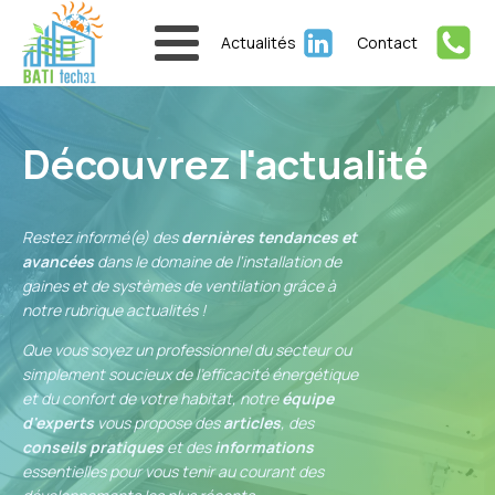
Actualités
Contact
Découvrez l'actualité
Restez informé(e) des
dernières tendances et
avancées
dans le domaine de l'installation de
gaines et de systèmes de ventilation grâce à
notre rubrique actualités !
Que vous soyez un professionnel du secteur ou
simplement soucieux de l'efficacité énergétique
et du confort de votre habitat, notre
équipe
d'experts
vous propose des
articles
, des
conseils pratiques
et des
informations
essentielles pour vous tenir au courant des